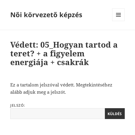
Női körvezető képzés
MENÜ
ÉS
WIDGETEK
Védett: 05_Hogyan tartod a
teret? + a figyelem
energiája + csakrák
Ez a tartalom jelszóval védett. Megtekintéséhez
alább adjuk meg a jelszót.
JELSZÓ: