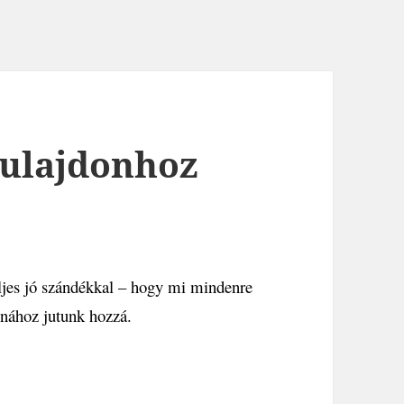
tulajdonhoz
eljes jó szándékkal – hogy mi mindenre
onához jutunk hozzá.