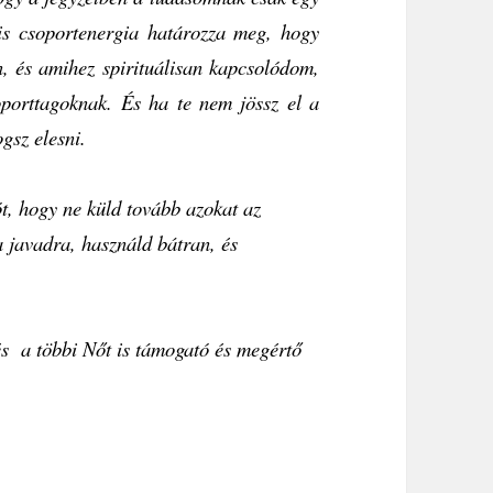
lis csoportenergia határozza meg, hogy
, és amihez spirituálisan kapcsolódom,
porttagoknak. És ha te nem jössz el a
ogsz elesni.
ót, hogy ne küld tovább azokat az
a javadra, használd bátran, és
és a többi Nőt is támogató és megértő