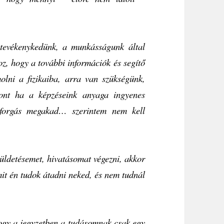
t tevékenykedünk, a munkásságunk által
oz, hogy a további információk és segítő
olni a fizikaiba, arra van szükségünk,
ont ha a képzéseink anyaga ingyenes
rforgás megakad… szerintem nem kell
üldetésemet, hivatásomat végezni, akkor
it én tudok átadni neked, és nem tudnál
hogy a jegyzetben a tudásomnak csak egy