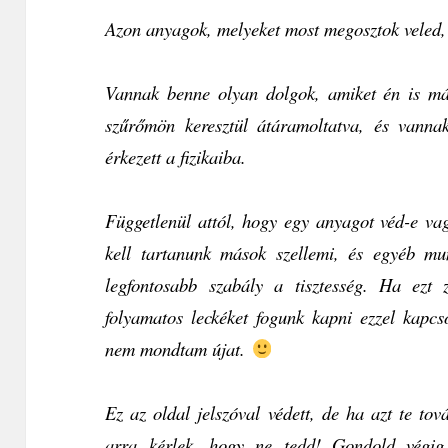
Azon anyagok, melyeket most megosztok veled
Vannak benne olyan dolgok, amiket én is más
szűrőmön keresztül átáramoltatva, és vanna
érkezett a fizikaiba.
Függetlenül attól, hogy egy anyagot véd-e vagy
kell tartanunk mások szellemi, és egyéb mun
legfontosabb szabály a tisztesség. Ha ezt 
folyamatos leckéket fogunk kapni ezzel kapc
nem mondtam újat.
Ez az oldal jelszóval védett, de ha azt te to
arra kérlek, hogy ne tedd! Gondold végig