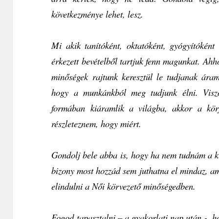
következménye lehet, lesz.
Mi akik tanítóként, oktatóként, gyógyítókén
érkezett bevételből tartjuk fenn magunkat. Ahh
minőségek rajtunk keresztül le tudjanak áram
hogy a munkánkból meg tudjunk élni. Visz
formában kiáramlik a világba, akkor a kö
részleteznem, hogy miért.
Gondolj bele abba is, hogy ha nem tudnám a k
bizony most hozzád sem juthatna el mindaz, am
elindulni a Női körvezető minőségedben.
Fogod tapasztalni – a gyakorlati nap után -, 