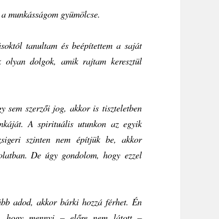
, a munkásságom gyümölcse.
októl tanultam és beépítettem a saját
k olyan dolgok, amik rajtam keresztül
 sem szerzői jog, akkor is tiszteletben
káját. A spirituális utunkon az egyik
zsigeri szinten nem építjük be, akkor
solatban. De úgy gondolom, hogy ezzel
vább adod, akkor bárki hozzá férhet. Én
, hogy mennyi – előre nem látott –