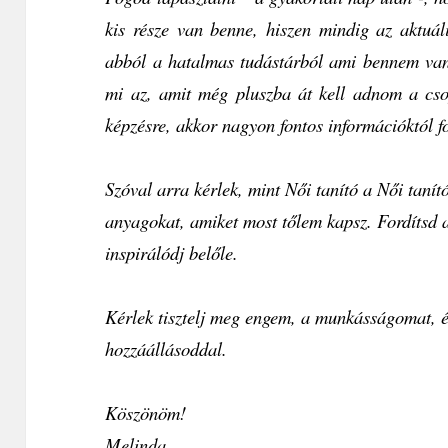
kis része van benne, hiszen mindig az aktuá
abból a hatalmas tudástárból ami bennem van
mi az, amit még pluszba át kell adnom a cso
képzésre, akkor nagyon fontos információktól f
Szóval arra kérlek, mint Női tanító a Női tanít
anyagokat, amiket most tőlem kapsz. Fordítsd 
inspirálódj belőle.
Kérlek tisztelj meg engem, a munkásságomat, 
hozzáállásoddal.
Köszönöm!
Melinda