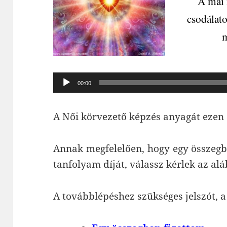
A mai 
csodálato
m
Audió
lejátszó
00:00
A Női körvezető képzés anyagát ezen a
Annak megfelelően, hogy egy összegbe
tanfolyam díját, válassz kérlek az alá
A továbblépéshez szükséges jelszót, a