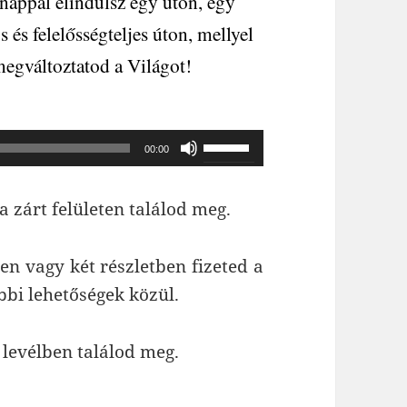
nappal elindulsz egy úton, egy
s és felelősségteljes úton, mellyel
egváltoztatod a Világot!
A
00:00
hangerő
növeléséhez,
 zárt felületen találod meg.
illetőleg
csökkentéséhez
n vagy két részletben fizeted a
a
bbi lehetőségek közül.
Fel/Le
billentyűket
 levélben találod meg.
kell
használni.