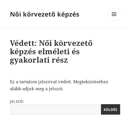
Női körvezető képzés
MENÜ
ÉS
WIDGETEK
Védett: Női körvezető
képzés elméleti és
gyakorlati rész
Ez a tartalom jelszóval védett. Megtekintéséhez
alább adjuk meg a jelszót.
JELSZÓ: