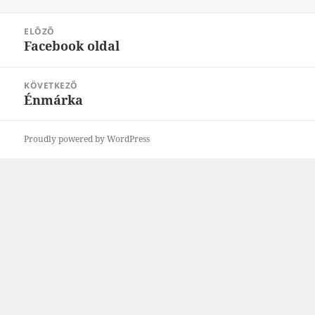
Bejegyzés
ELŐZŐ
navigáció
Facebook oldal
Korábbi
bejegyzések:
KÖVETKEZŐ
Énmárka
Következő
bejegyzések:
Proudly powered by WordPress