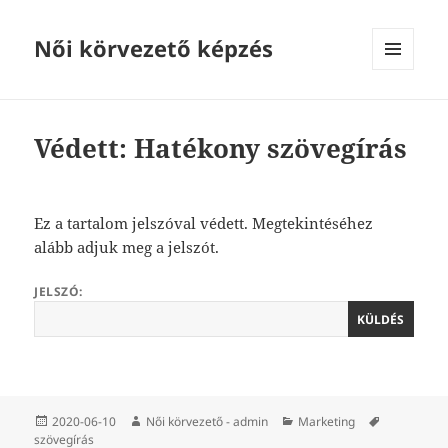
Női körvezető képzés
MENÜ
ÉS
WIDGETEK
Védett: Hatékony szövegírás
Ez a tartalom jelszóval védett. Megtekintéséhez
alább adjuk meg a jelszót.
JELSZÓ:
Közzétéve
Szerző
Kategória
Címke
2020-06-10
Női körvezető - admin
Marketing
szövegírás